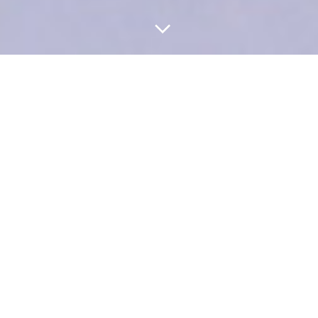
Ирина Егорова,
автор мастер-класса
У свинки Наф-Нафки есть сестрица - ФитоНюшка. У них
вообще спортивная семья. Наша Нюшка любит